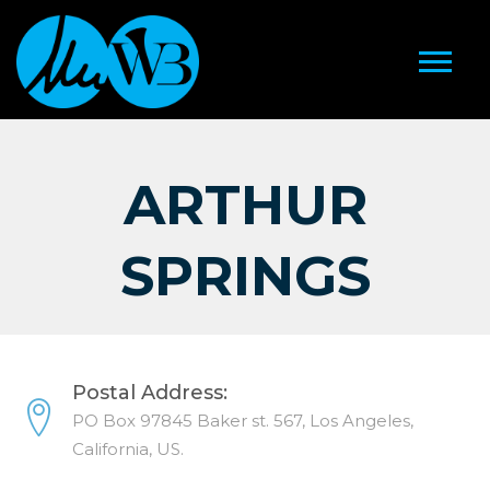
ARTHUR
SPRINGS
Postal Address:
PO Box 97845 Baker st. 567, Los Angeles,
California, US.