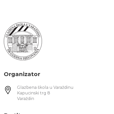
Organizator
Glazbena škola u Varaždinu
Kapucinski trg 8
Varaždin