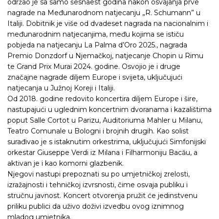
održao je sa samo šesnaest godina nakon osvajanja prve
nagrade na Međunarodnom natjecanju „R. Schumann” u
Italiji. Dobitnik je više od dvadeset nagrada na nacionalnim i
međunarodnim natjecanjima, među kojima se ističu
pobjeda na natjecanju La Palma d’Oro 2025., nagrada
Premio Donzdorf u Njemačkoj, natjecanje Chopin u Rimu
te Grand Prix Murai 2024. godine. Osvojio je i druge
značajne nagrade diljem Europe i svijeta, uključujući
natjecanja u Južnoj Koreji i Italiji.
Od 2018. godine redovito koncertira diljem Europe i šire,
nastupajući u uglednim koncertnim dvoranama i kazalištima
poput Salle Cortot u Parizu, Auditoriuma Mahler u Milanu,
Teatro Comunale u Bologni i brojnih drugih. Kao solist
surađivao je s istaknutim orkestrima, uključujući Simfonijski
orkestar Giuseppe Verdi iz Milana i Filharmoniju Bacău, a
aktivan je i kao komorni glazbenik.
Njegovi nastupi prepoznati su po umjetničkoj zrelosti,
izražajnosti i tehničkoj izvrsnosti, čime osvaja publiku i
stručnu javnost. Koncert otvorenja pružit će jedinstvenu
priliku publici da uživo doživi izvedbu ovog iznimnog
mladog umjetnika.