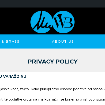
& BRASS
ABOUT US
PRIVACY POLICY
U VARAŽDINU
asniti kada, zašto i kako prikupljamo osobne podatke od osoba koj
i te podatke drugima i na koji način se brinemo o njihovoj sigurn