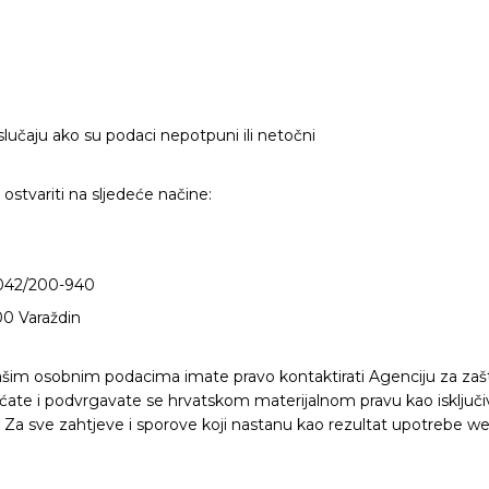
lučaju ako su podaci nepotpuni ili netočni
ostvariti na sljedeće načine:
 042/200-940
00 Varaždin
Vašim osobnim podacima imate pravo kontaktirati Agenciju za zaš
vaćate i podvrgavate se hrvatskom materijalnom pravu kao isklj
. Za sve zahtjeve i sporove koji nastanu kao rezultat upotrebe web