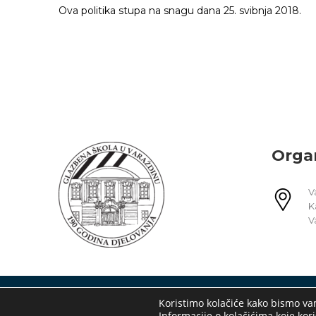
Ova politika stupa na snagu dana 25. svibnja 2018.
Orga
V
K
V
Sva prava pridržana
Koristimo kolačiće kako bismo vam
Informacije o kolačićima koje kori