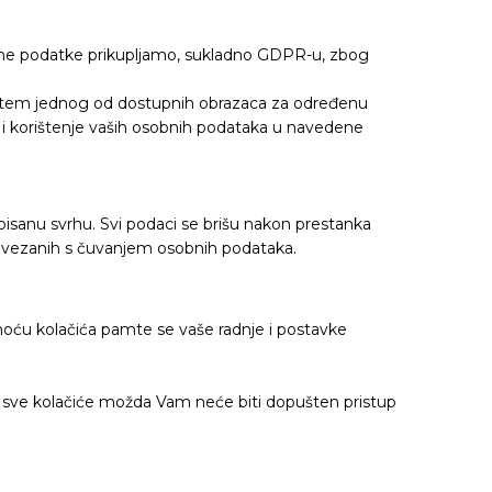
bne podatke prikupljamo, sukladno GDPR-u, zbog
putem jednog od dostupnih obrazaca za određenu
je i korištenje vaših osobnih podataka u navedene
sanu svrhu. Svi podaci se brišu nakon prestanka
povezanih s čuvanjem osobnih podataka.
oću kolačića pamte se vaše radnje i postavke
u sve kolačiće možda Vam neće biti dopušten pristup