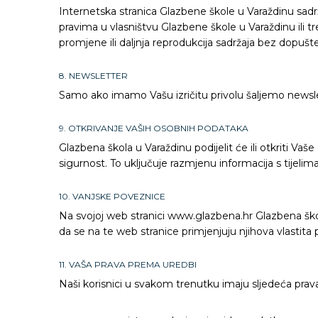
Internetska stranica Glazbene škole u Varaždinu sadrž
pravima u vlasništvu Glazbene škole u Varaždinu ili t
promjene ili daljnja reprodukcija sadržaja bez dopušt
8. NEWSLETTER
Samo ako imamo Vašu izričitu privolu šaljemo newsle
9. OTKRIVANJE VAŠIH OSOBNIH PODATAKA
Glazbena škola u Varaždinu podijelit će ili otkriti Vaš
sigurnost. To uključuje razmjenu informacija s tijelima 
10. VANJSKE POVEZNICE
Na svojoj web stranici www.glazbena.hr Glazbena škola
da se na te web stranice primjenjuju njihova vlastita
11. VAŠA PRAVA PREMA UREDBI
Naši korisnici u svakom trenutku imaju sljedeća pra