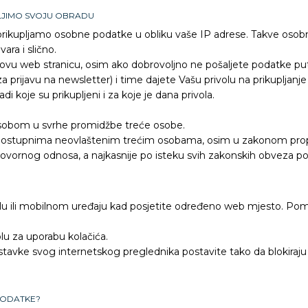
ELJIMO SVOJU OBRADU
prikupljamo osobne podatke u obliku vaše IP adrese. Takve oso
ara i slično.
 ovu web stranicu, osim ako dobrovoljno ne pošaljete podatke 
a prijavu na newsletter) i time dajete Vašu privolu na prikupljan
di koje su prikupljeni i za koje je dana privola.
sobom u svrhe promidžbe treće osobe.
i dostupnima neovlaštenim trećim osobama, osim u zakonom propi
govornog odnosa, a najkasnije po isteku svih zakonskih obveza 
lu ili mobilnom uređaju kad posjetite određeno web mjesto. Pom
lu za uporabu kolačića.
stavke svog internetskog preglednika postavite tako da blokiraj
PODATKE?