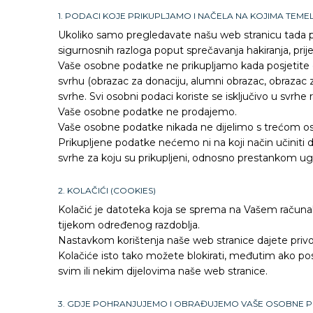
1. PODACI KOJE PRIKUPLJAMO I NAČELA NA KOJIMA TEM
Ukoliko samo pregledavate našu web stranicu tada 
sigurnosnih razloga poput sprečavanja hakiranja, prijev
Vaše osobne podatke ne prikupljamo kada posjetite
svrhu (obrazac za donaciju, alumni obrazac, obrazac z
svrhe. Svi osobni podaci koriste se isključivo u svrhe ra
Vaše osobne podatke ne prodajemo.
Vaše osobne podatke nikada ne dijelimo s trećom o
Prikupljene podatke nećemo ni na koji način učinit
svrhe za koju su prikupljeni, odnosno prestankom u
2. KOLAČIĆI (COOKIES)
Kolačić je datoteka koja se sprema na Vašem računa
tijekom određenog razdoblja.
Nastavkom korištenja naše web stranice dajete privo
Kolačiće isto tako možete blokirati, međutim ako po
svim ili nekim dijelovima naše web stranice.
3. GDJE POHRANJUJEMO I OBRAĐUJEMO VAŠE OSOBNE 