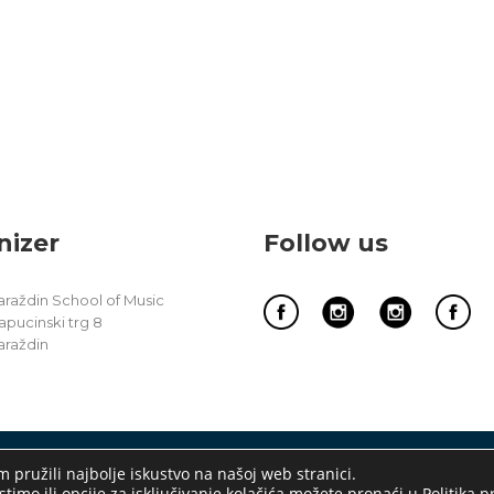
nizer
Follow us
araždin School of Music
apucinski trg 8
araždin
 pružili najbolje iskustvo na našoj web stranici.
MURAI
WOODWIN
stimo ili opcije za isključivanje kolačića možete pronaći u
Politika p