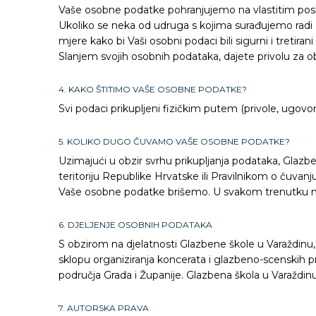
Vaše osobne podatke pohranjujemo na vlastitim poslu
Ukoliko se neka od udruga s kojima surađujemo radi 
mjere kako bi Vaši osobni podaci bili sigurni i treti
Slanjem svojih osobnih podataka, dajete privolu za 
4. KAKO ŠTITIMO VAŠE OSOBNE PODATKE?
Svi podaci prikupljeni fizičkim putem (privole, ugov
5. KOLIKO DUGO ČUVAMO VAŠE OSOBNE PODATKE?
Uzimajući u obzir svrhu prikupljanja podataka, Glaz
teritoriju Republike Hrvatske ili Pravilnikom o čuv
Vaše osobne podatke brišemo. U svakom trenutku mo
6. DJELJENJE OSOBNIH PODATAKA
S obzirom na djelatnosti Glazbene škole u Varaždinu
sklopu organiziranja koncerata i glazbeno-scenskih p
područja Grada i Županije. Glazbena škola u Varaždi
7. AUTORSKA PRAVA