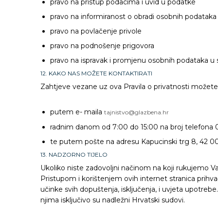
pravo na pristup podacima i uvid u podatke
pravo na informiranost o obradi osobnih podataka
pravo na povlačenje privole
pravo na podnošenje prigovora
pravo na ispravak i promjenu osobnih podataka u s
12. KAKO NAS MOŽETE KONTAKTIRATI
Zahtjeve vezane uz ova Pravila o privatnosti možete 
putem e- maila
tajnistvo@glazbena.hr
radnim danom od 7:00 do 15:00 na broj telefona
te putem pošte na adresu Kapucinski trg 8, 42 0
13. NADZORNO TIJELO
Ukoliko niste zadovoljni načinom na koji rukujemo 
Pristupom i korištenjem ovih internet stranica prih
učinke svih dopuštenja, isključenja, i uvjeta upotrebe
njima isključivo su nadležni Hrvatski sudovi.