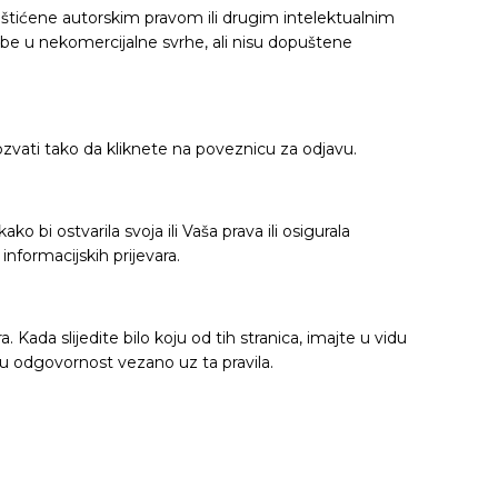
zaštićene autorskim pravom ili drugim intelektualnim
ebe u nekomercijalne svrhe, ali nisu dopuštene
vati tako da kliknete na poveznicu za odjavu.
 bi ostvarila svoja ili Vaša prava ili osigurala
informacijskih prijevara.
ada slijedite bilo koju od tih stranica, imajte u vidu
vu odgovornost vezano uz ta pravila.