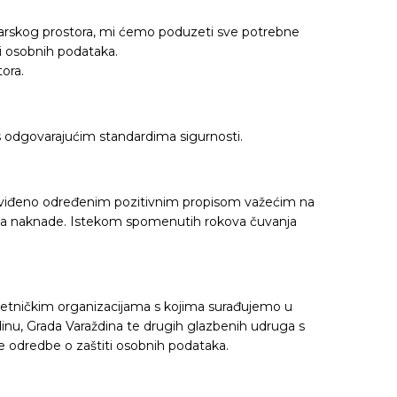
odarskog prostora, mi ćemo poduzeti sve potrebne
ti osobnih podataka.
ora.
 s odgovarajućim standardima sigurnosti.
redviđeno određenim pozitivnim propisom važećim na
anja naknade. Istekom spomenutih rokova čuvanja
mjetničkim organizacijama s kojima surađujemo u
dinu, Grada Varaždina te drugih glazbenih udruga s
e odredbe o zaštiti osobnih podataka.