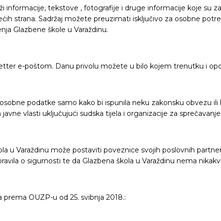
i informacije, tekstove , fotografije i druge informacije koje su 
rećih strana. Sadržaj možete preuzimati isključivo za osobne potr
enja Glazbene škole u Varaždinu.
tter e-poštom. Danu privolu možete u bilo kojem trenutku i opoz
e osobne podatke samo kako bi ispunila neku zakonsku obvezu ili kako
javne vlasti uključujući sudska tijela i organizacije za sprečavanje 
 u Varaždinu može postaviti poveznice svojih poslovnih partnera. K
 pravila o sigurnosti te da Glazbena škola u Varaždinu nema nikak
va prema OUZP-u od 25. svibnja 2018.: