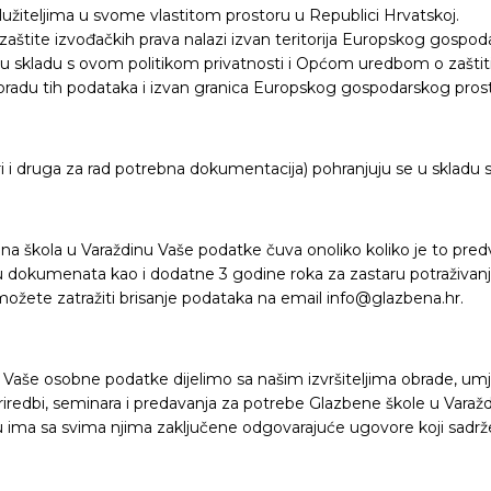
žiteljima u svome vlastitom prostoru u Republici Hrvatskoj.
zaštite izvođačkih prava nalazi izvan teritorija Europskog gosp
rani u skladu s ovom politikom privatnosti i Općom uredbom o zašti
obradu tih podataka i izvan granica Europskog gospodarskog prost
ori i druga za rad potrebna dokumentacija) pohranjuju se u skladu
bena škola u Varaždinu Vaše podatke čuva onoliko koliko je to p
anju dokumenata kao i dodatne 3 godine roka za zastaru potraživ
žete zatražiti brisanje podataka na email
info@glazbena.hr
.
, Vaše osobne podatke dijelimo sa našim izvršiteljima obrade, u
riredbi, seminara i predavanja za potrebe Glazbene škole u Varaž
nu ima sa svima njima zaključene odgovarajuće ugovore koji sadrž